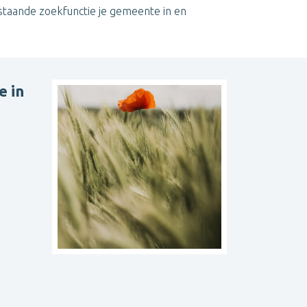
enstaande zoekfunctie je gemeente in en
e in
e