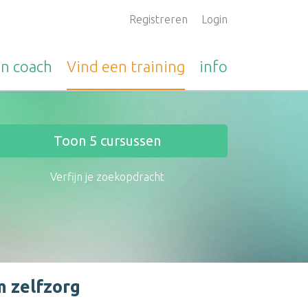
Registreren
Login
en
coach
Vind een
training
info
Toon
5
cursussen
Verfijn je zoekopdracht
m zelfzorg