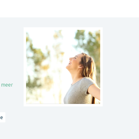
e meer
ie