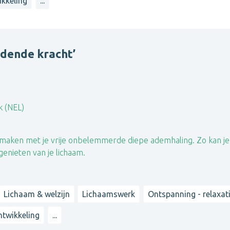
ikkeling
...
jdende kracht’
 (NEL)
ing maken met je vrije onbelemmerde diepe ademhaling. Zo kan j
genieten van je lichaam.
Lichaam & welzijn
Lichaamswerk
Ontspanning - relaxat
ntwikkeling
...