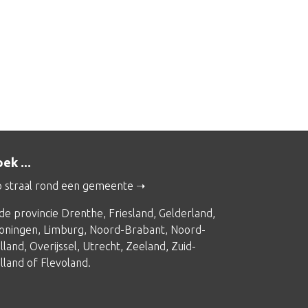
ek ...
 straal rond een gemeente
 de provincie
Drenthe
,
Friesland
,
Gelderland
,
oningen
,
Limburg
,
Noord-Brabant
,
Noord-
lland
,
Overijssel
,
Utrecht
,
Zeeland
,
Zuid-
lland
of
Flevoland
.