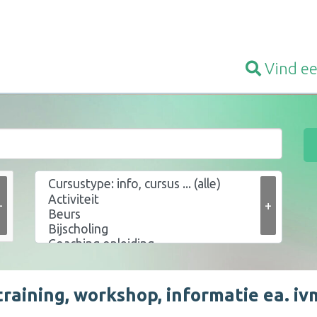
Vind e
+
+
training, workshop, informatie ea. iv