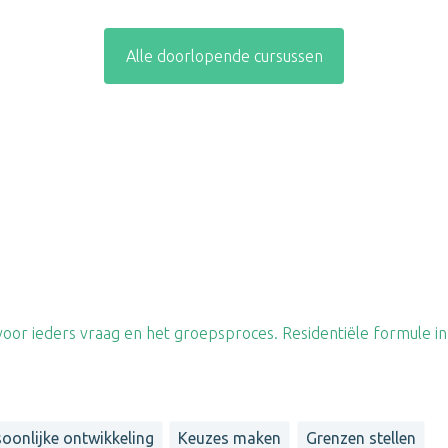
Alle doorlopende cursussen
oor ieders vraag en het groepsproces. Residentiële formule in
soonlijke ontwikkeling
Keuzes maken
Grenzen stellen