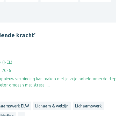
dende kracht’
 (NEL)
r 2026
je opnieuw verbinding kan maken met je vrije onbelemmerde die
eter omgaan met stress, ...
chaamswerk ELW
Lichaam & welzijn
Lichaamswerk