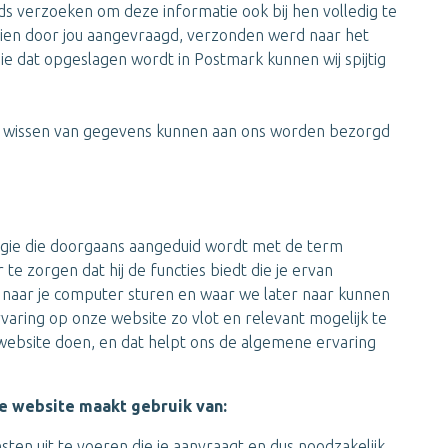
s verzoeken om deze informatie ook bij hen volledig te
ndien door jou aangevraagd, verzonden werd naar het
ie dat opgeslagen wordt in Postmark kunnen wij spijtig
of wissen van gegevens kunnen aan ons worden bezorgd
ogie die doorgaans aangeduid wordt met de term
te zorgen dat hij de functies biedt die je ervan
ij naar je computer sturen en waar we later naar kunnen
varing op onze website zo vlot en relevant mogelijk te
ebsite doen, en dat helpt ons de algemene ervaring
e website maakt gebruik van:
sten uit te voeren die je aanvraagt en dus noodzakelijk