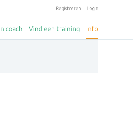
Registreren
Login
en
coach
Vind een
training
info