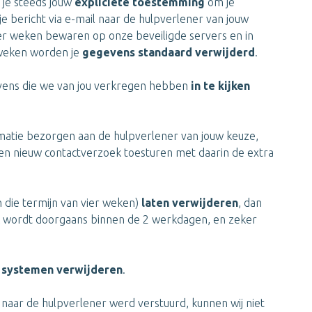
 je steeds jouw
expliciete toestemming
om je
 bericht via e-mail naar de hulpverlener van jouw
ier weken bewaren op onze beveiligde servers en in
 weken worden je
gegevens standaard verwijderd
.
vens die we van jou verkregen hebben
in te kijken
rmatie bezorgen aan de hulpverlener van jouw keuze,
een nieuw contactverzoek toesturen met daarin de extra
n die termijn van vier weken)
laten verwijderen
, dan
ek wordt doorgaans binnen de 2 werkdagen, en zeker
n systemen verwijderen
.
 naar de hulpverlener werd verstuurd, kunnen wij niet