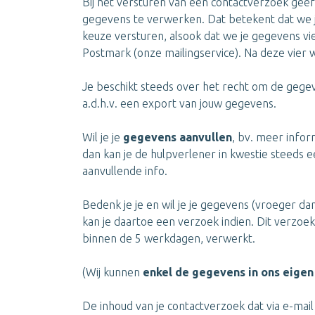
Bij het versturen van een contactverzoek geef
gegevens te verwerken. Dat betekent dat we je
keuze versturen, alsook dat we je gegevens v
Postmark (onze mailingservice). Na deze vier
Je beschikt steeds over het recht om de gege
a.d.h.v. een export van jouw gegevens.
Wil je je
gegevens aanvullen
, bv. meer info
dan kan je de hulpverlener in kwestie steeds 
aanvullende info.
Bedenk je je en wil je je gegevens (vroeger da
kan je daartoe een verzoek indien. Dit verzo
binnen de 5 werkdagen, verwerkt.
(Wij kunnen
enkel de gegevens in ons eige
De inhoud van je contactverzoek dat via e-mail