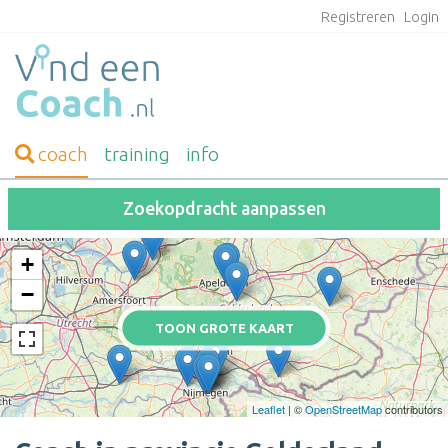
Registreren
Login
coach
training
info
Zoekopdracht aanpassen
+
−
TOON GROTE KAART
Leaflet
| ©
OpenStreetMap
contributors