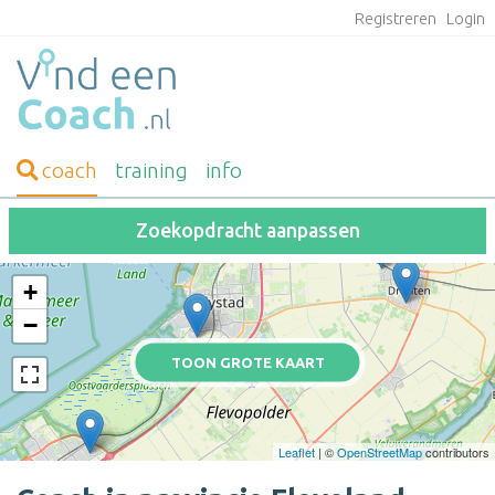
Registreren
Login
coach
training
info
Zoekopdracht aanpassen
+
−
TOON GROTE KAART
Leaflet
| ©
OpenStreetMap
contributors