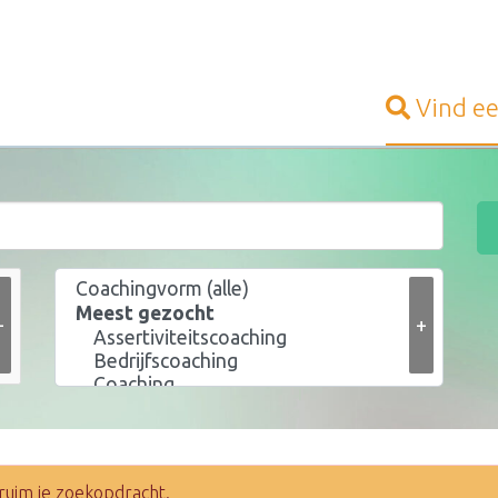
Vind e
+
+
ruim je zoekopdracht.