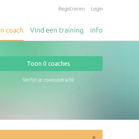
Registreren
Login
en
coach
Vind een
training
info
Toon
0
coaches
Verfijn je zoekopdracht
×