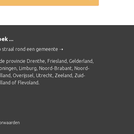
ek ...
 straal rond een gemeente
 de provincie
Drenthe
,
Friesland
,
Gelderland
,
oningen
,
Limburg
,
Noord-Brabant
,
Noord-
lland
,
Overijssel
,
Utrecht
,
Zeeland
,
Zuid-
lland
of
Flevoland
.
orwaarden