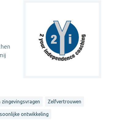
chen
mij
n zingevingsvragen
Zelfvertrouwen
soonlijke ontwikkeling