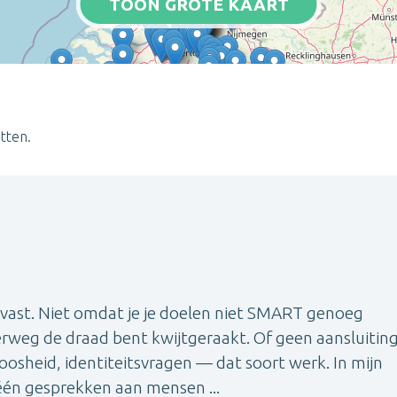
TOON GROTE KAART
tten.
t vast. Niet omdat je je doelen niet SMART genoeg
rweg de draad bent kwijtgeraakt. Of geen aansluitin
nloosheid, identiteitsvragen — dat soort werk. In mijn
-één gesprekken aan mensen ...