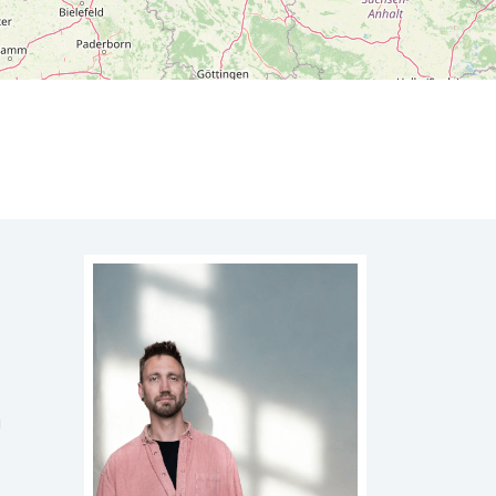
Leaflet
| ©
OpenStreetMap
contributors
g