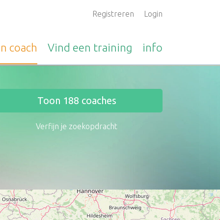
Registreren
Login
en
coach
Vind een
training
info
Toon
188
coaches
Verfijn je zoekopdracht