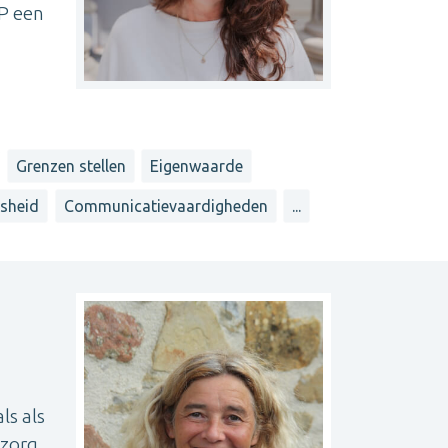
LP een
Grenzen stellen
Eigenwaarde
sheid
Communicatievaardigheden
...
ls als
 zorg