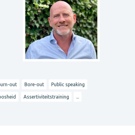
burn-out
Bore-out
Public speaking
oosheid
Assertiviteitstraining
...