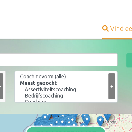
Vind e
+
+