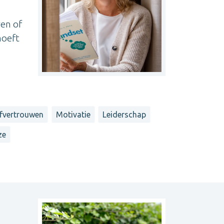
wen of
hoeft
lfvertrouwen
Motivatie
Leiderschap
ze