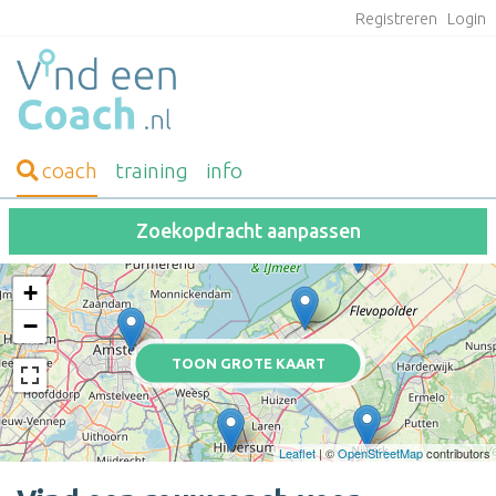
Registreren
Login
coach
training
info
Zoekopdracht aanpassen
+
−
TOON GROTE KAART
Leaflet
| ©
OpenStreetMap
contributors