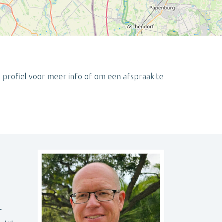
n profiel voor meer info of om een afspraak te
Leaflet
| ©
OpenStreetMap
contributors
r