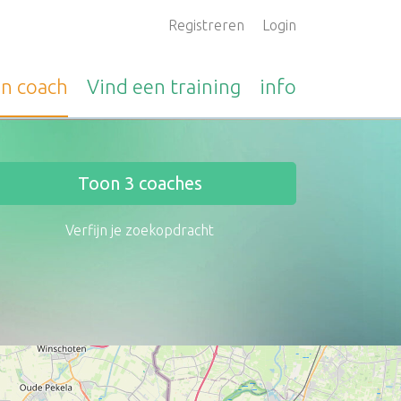
Registreren
Login
en
coach
Vind een
training
info
Toon
3
coaches
Verfijn je zoekopdracht