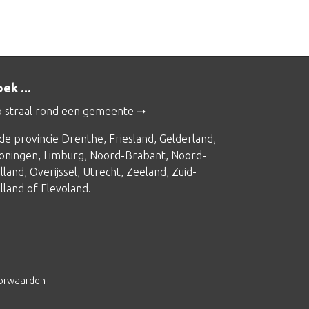
ek ...
 straal rond een gemeente
 de provincie
Drenthe
,
Friesland
,
Gelderland
,
oningen
,
Limburg
,
Noord-Brabant
,
Noord-
lland
,
Overijssel
,
Utrecht
,
Zeeland
,
Zuid-
lland
of
Flevoland
.
orwaarden