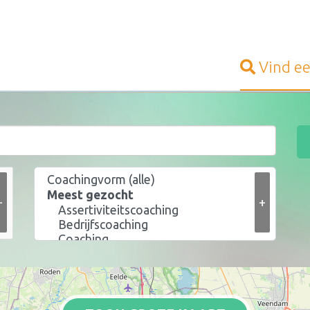
Vind e
+
+