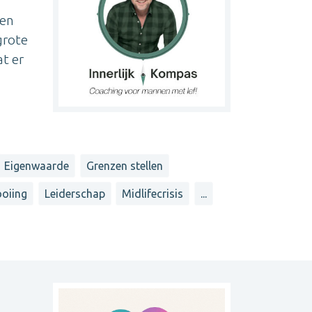
nen
grote
t er
Eigenwaarde
Grenzen stellen
ooiing
Leiderschap
Midlifecrisis
...