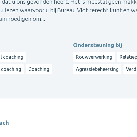
jn dat u ons gevonden heeft. Het is meestal geen makk
 u lezen waarvoor u bij Bureau Vlot terecht kunt en w
aanmoedigen om...
Ondersteuning bij
l coaching
Rouwverwerking
Relatie
e coaching
Coaching
Agressiebeheersing
Verd
ach