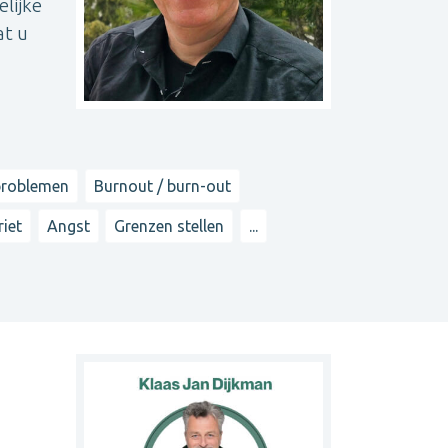
elijke
at u
problemen
Burnout / burn-out
riet
Angst
Grenzen stellen
...