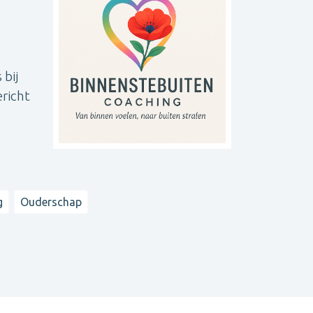
 bij
ericht
g
Ouderschap