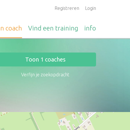
Registreren
Login
en
coach
Vind een
training
info
Toon
1
coaches
Verfijn je zoekopdracht