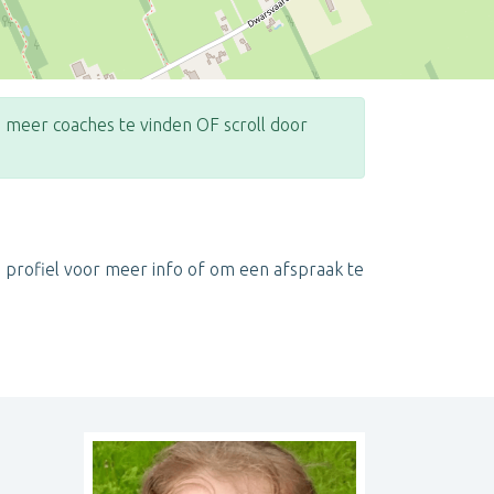
meer coaches te vinden OF scroll door
Leaflet
| ©
OpenStreetMap
contributors
n profiel voor meer info of om een afspraak te