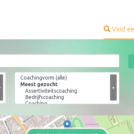
Vind e
+
+