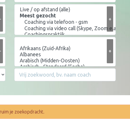
+
+
+
+
ruim je zoekopdracht.