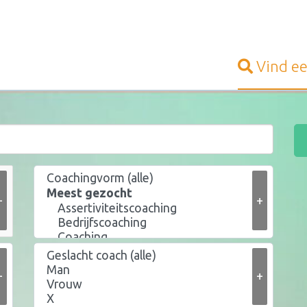
Vind e
+
+
+
+