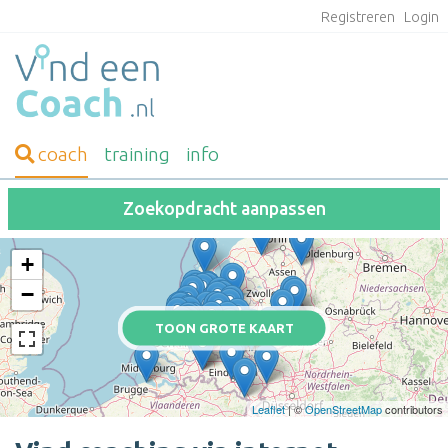
Registreren
Login
coach
training
info
Zoekopdracht aanpassen
+
−
TOON GROTE KAART
Leaflet
| ©
OpenStreetMap
contributors