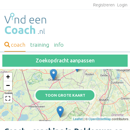
Registreren
Login
coach
training
info
Zoekopdracht aanpassen
+
−
TOON GROTE KAART
Leaflet
| ©
OpenStreetMap
contributors