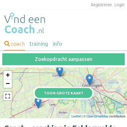
Registreren
Login
coach
training
info
Zoekopdracht aanpassen
+
−
TOON GROTE KAART
Leaflet
| ©
OpenStreetMap
contributors