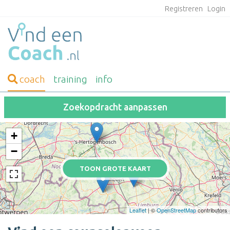
Registreren
Login
coach
training
info
Zoekopdracht aanpassen
+
−
TOON GROTE KAART
Leaflet
| ©
OpenStreetMap
contributors