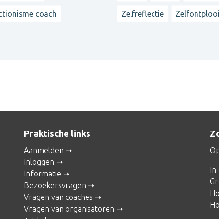
ctionisme coach
Zelfreflectie
Zelfontploo
Praktische links
Zo
Aanmelden
Op
Inloggen
In
Informatie
Gr
Bezoekersvragen
Ho
Vragen van coaches
Ho
Vragen van organisatoren