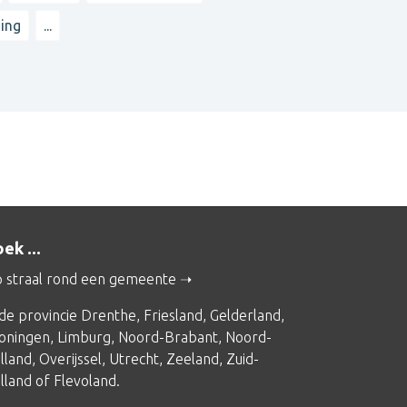
iing
...
ek ...
 straal rond een gemeente
 de provincie
Drenthe
,
Friesland
,
Gelderland
,
oningen
,
Limburg
,
Noord-Brabant
,
Noord-
lland
,
Overijssel
,
Utrecht
,
Zeeland
,
Zuid-
lland
of
Flevoland
.