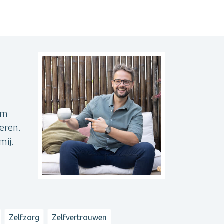
om
eren.
mij.
Zelfzorg
Zelfvertrouwen