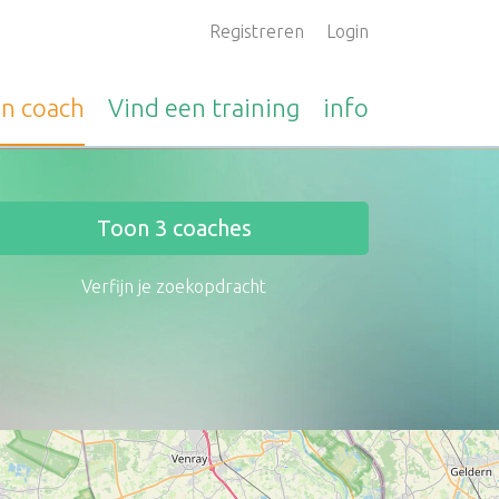
Registreren
Login
en
coach
Vind een
training
info
Toon
3
coaches
Verfijn je zoekopdracht