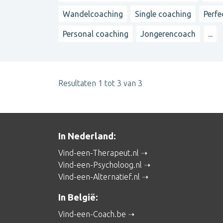
Wandelcoaching
Single coaching
Perfe
Personal coaching
Jongerencoach
...
Resultaten 1 tot 3 van 3
In Nederland:
Vind-een-Therapeut.nl
Vind-een-Psycholoog.nl
Vind-een-Alternatief.nl
In België:
Vind-een-Coach.be