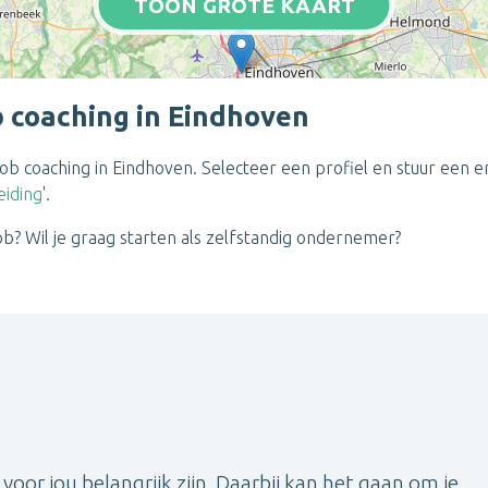
TOON GROTE KAART
b coaching in Eindhoven
r job coaching in Eindhoven. Selecteer een profiel en stuur een 
iding
'.
ob? Wil je graag starten als zelfstandig ondernemer?
voor jou belangrijk zijn. Daarbij kan het gaan om je