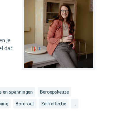
en je
el dat
s en spanningen
Beroepskeuze
iing
Bore-out
Zelfreflectie
...