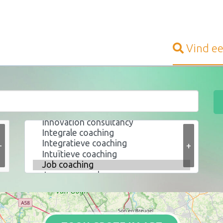
Vind e
+
+