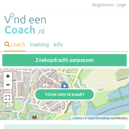
Registreren
Login
coach
training
info
Zoekopdracht aanpassen
+
−
TOON GROTE KAART
Leaflet
| ©
OpenStreetMap
contributors