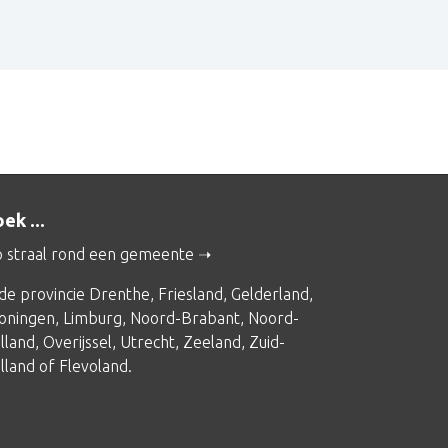
ek ...
 straal rond een gemeente
 de provincie
Drenthe
,
Friesland
,
Gelderland
,
oningen
,
Limburg
,
Noord-Brabant
,
Noord-
lland
,
Overijssel
,
Utrecht
,
Zeeland
,
Zuid-
lland
of
Flevoland
.