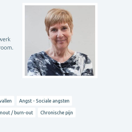
 werk
troom.
vallen
Angst - Sociale angsten
nout / burn-out
Chronische pijn