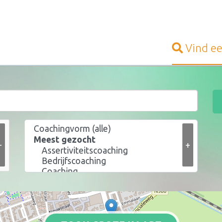
Vind e
+
+