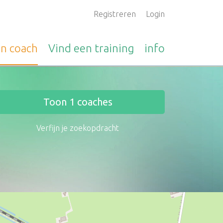
Registreren
Login
en
coach
Vind een
training
info
Toon
1
coaches
Verfijn je zoekopdracht