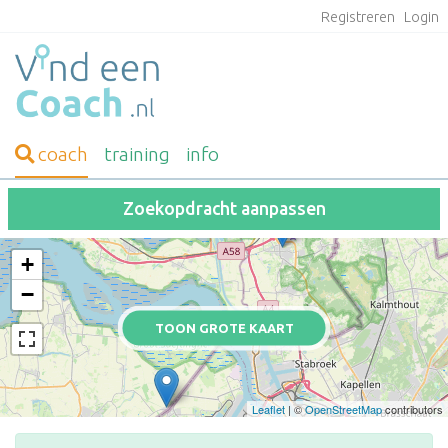
Registreren
Login
coach
training
info
Zoekopdracht aanpassen
+
−
TOON GROTE KAART
Leaflet
| ©
OpenStreetMap
contributors