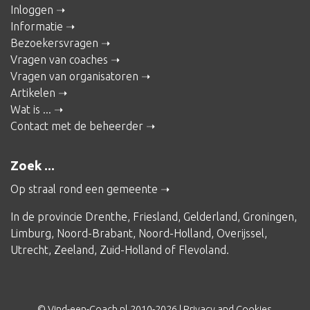
Inloggen
Informatie
Bezoekersvragen
Vragen van coaches
Vragen van organisatoren
Artikelen
Wat is ...
Contact met de beheerder
Zoek ...
Op straal rond een gemeente
In de provincie
Drenthe
,
Friesland
,
Gelderland
,
Groningen
,
Limburg
,
Noord-Brabant
,
Noord-Holland
,
Overijssel
,
Utrecht
,
Zeeland
,
Zuid-Holland
of
Flevoland
.
© Vind-een-Coach.nl 2010-2026 |
Privacy and Cookies