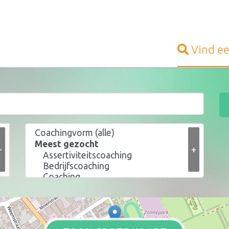
Vind e
+
+