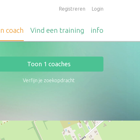
Registreren
Login
en
coach
Vind een
training
info
Toon
1
coaches
Verfijn je zoekopdracht