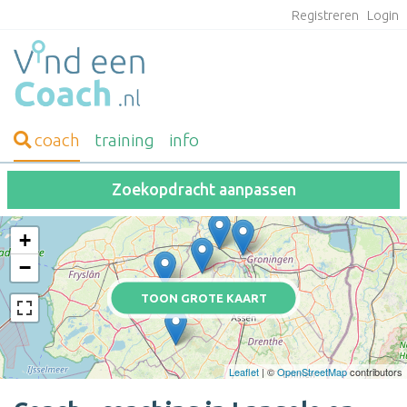
Registreren
Login
coach
training
info
Zoekopdracht aanpassen
+
−
TOON GROTE KAART
Leaflet
| ©
OpenStreetMap
contributors