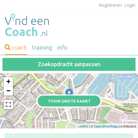
Registreren
Login
coach
training
info
Zoekopdracht aanpassen
+
−
TOON GROTE KAART
Leaflet
| ©
OpenStreetMap
contributors