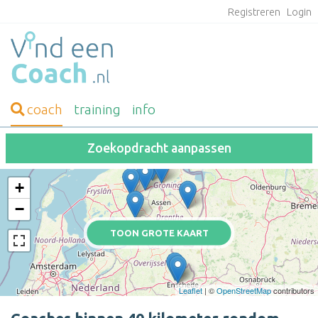
Registreren
Login
coach
training
info
Zoekopdracht aanpassen
+
−
TOON GROTE KAART
Leaflet
| ©
OpenStreetMap
contributors