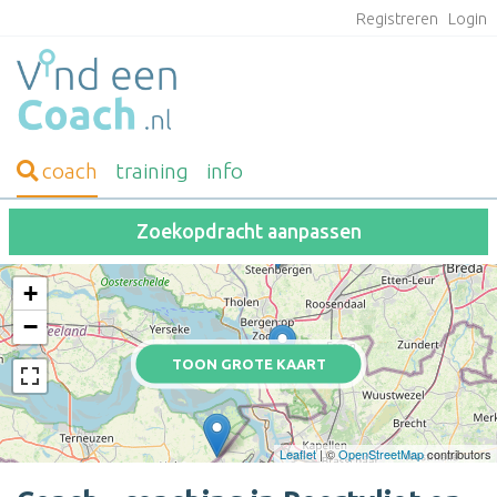
Registreren
Login
coach
training
info
Zoekopdracht aanpassen
+
−
TOON GROTE KAART
Leaflet
| ©
OpenStreetMap
contributors