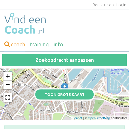
Registreren
Login
coach
training
info
Zoekopdracht aanpassen
+
−
TOON GROTE KAART
Leaflet
| ©
OpenStreetMap
contributors