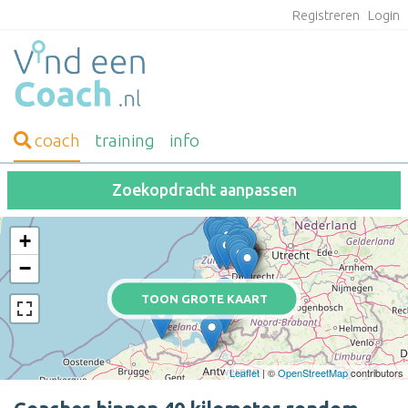
Registreren
Login
coach
training
info
Zoekopdracht aanpassen
+
−
TOON GROTE KAART
Leaflet
| ©
OpenStreetMap
contributors