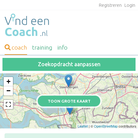
Registreren
Login
coach
training
info
Zoekopdracht aanpassen
+
−
TOON GROTE KAART
Leaflet
| ©
OpenStreetMap
contributors