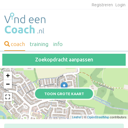
Registreren
Login
coach
training
info
Zoekopdracht aanpassen
+
−
TOON GROTE KAART
Leaflet
| ©
OpenStreetMap
contributors