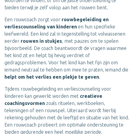
woorden te vinden, of om de juiste ondersteuning te
bieden terwijl je zelf volop aan het rouwen bent.
Een rouwcoach zorgt voor
rouwbegeleiding en
verliescounseling van kinderen
en hun specifieke
leefwereld. Een kind zal in tegenstelling tot volwassenen
eerder
rouwen in stukjes
, met pauzes om te spelen
bijvoorbeeld. De coach beantwoordt de vragen waarmee
het kind zit en helpt bij hevig verdriet of
gedragsproblemen. Voor het kind kan het fijn zijn om
iemand neutraal te hebben om mee te praten, iemand die
helpt om het verlies een plekje te geven
.
Tijdens rouwbegeleiding en verliescounseling voor
kinderen kan gewerkt worden met
creatieve
coachingsvormen
zoals rituelen, werkboeken,
tekeningen of een rouwspel. Uiteraard wordt hierbij
rekening gehouden met de leeftijd en situatie van het kind.
Een rouwcoach probeert om optimale ondersteuning te
bieden gedurende een heel moeilijke periode.